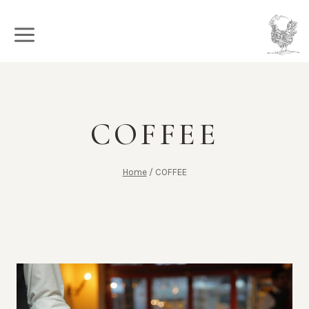
Salta
al
contenuto
COFFEE
Home
/
COFFEE