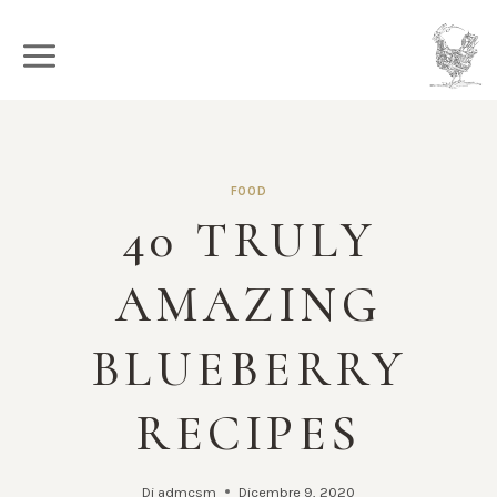
Salta
al
contenuto
FOOD
40 TRULY
AMAZING
BLUEBERRY
RECIPES
Di
admcsm
Dicembre 9, 2020