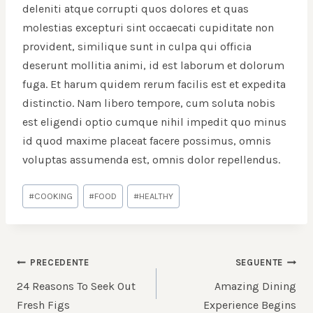
deleniti atque corrupti quos dolores et quas
molestias excepturi sint occaecati cupiditate non
provident, similique sunt in culpa qui officia
deserunt mollitia animi, id est laborum et dolorum
fuga. Et harum quidem rerum facilis est et expedita
distinctio. Nam libero tempore, cum soluta nobis
est eligendi optio cumque nihil impedit quo minus
id quod maxime placeat facere possimus, omnis
voluptas assumenda est, omnis dolor repellendus.
Tag
#
COOKING
#
FOOD
#
HEALTHY
articolo:
NAVIGAZIONE
PRECEDENTE
SEGUENTE
ARTICOLI
24 Reasons To Seek Out
Amazing Dining
Fresh Figs
Experience Begins